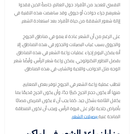
النفسي للعديد من الأفراد حول العالم، خاصةً الذين فقدوا
شعرهم جراء حوادث أو حروق. وقد ساهمت هذه التقنية في
إزالة شعور الشفقة من حياة الأفراد بعد استعادة الشعر.
على الرغم من أن الشعر عادة لا ينمو في مناطق الجروح
والحروق بسبب غياب البصيلات والجذور في هذه المناطق، إلا
أنه يمكن اليوم إجراء عمليات زراعة الشعر في هذه المناطق
بفضل التطور التكنولوجي. يمكن زراعة شعر الرأس، وأيضًا شعر
الوجه مثل الحواجب واللحية والشارب في هذه المناطق.
تتطلب عملية زراعة الشعر في الجروح توفر بعض المعايير،
منها ألا يكون حجم الجرح كبيرًا جدًا، وأن يكون الجرح قديمًا بما
يكفل التئامه بشكل جيد. كما يجب أن لا يكون المريض مصابًا
بأمراض جلدية تؤثر على فروة الرأس، ويجب أن تكون المنطقة
المانحة غنية
ببصيلات الشعر.