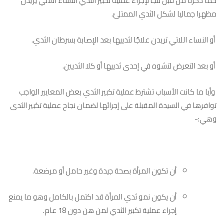
كما ذكرنا من قبل تلجأ لإجراء عملية تكبير الثدي النساء اللاتي يريدن
مظهرا جماليا لشكل الثدي الممتلئ.
أو النساء اللاتي تريدن علاجًا لثدييها بعد الإصابة بسرطان الثدي.
أو بعد التعرض لتشوه في إحدى ثدييها أو كلا الثديين.
وأيا ما كانت الأسباب تشترط عملية تكبير الثدي بعض المعايير الواجب
توافرها في السيدة المقبلة على إجرائها لضمان نجاح عملية تكبير الثدى
وهي:-
أن تكون المرأة بصحة جيدة وغير حامل أو مرضعة.
أن يكون نمو ثدي المرأة قد اكتمل بالكامل وهو ما يمنع
إجراء عملية تكبير الثدي لمن هن دون 18 عام.