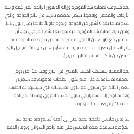
بعد خضوعك لعملية شد المؤخرة وإزالة الدهون الزائدة المتراكمة و شد
الأرداف والفخذين ورفعها. يشعر المعظم بالرضا عن نتائج الجراحة، والتي
تتضح تماماً بعد 6 أشهر من الجراحة، وتدوم طويلاً طالما بقى الوزن ثابتاً.
ولكن تترك عملية شد المؤخرة ندبة بموضع الشق الجراحي، يجب أن
تتناقش مع طبيبك عن الحلول المقترحة للتخلص من هذه الندبة. فقد
يتم التعامل معها بجراحة تجميلية لاحقة، أو ببعض كريمات التجميل التي
تحسن من شكل الندبة وتقللها تدريجياً.
بعد العملية سينصحك الطبيب بالمشي في أسرع وقت بدءًا من يوم
العملية لمساعدتك على منع تكوّن الجلطات الدموية. قد تشعرين
ببعض الألآم التي ستزول مع تناول المسكنات التي سيكتبها لك الطبيب.
وقد تحتاجين إلى استمرار في تناول المضاد الحيوي ومضاد تخثر الدم
لمدة 10 أيام بعد شد المؤخرة .
سترتدين ملابس داعمة لمدة تصل إلى أربعة أسابيع بعد جراحة شد
المؤخرة تساعدك هذه الملابس على منع تراكم السوائل وتوفير الدعم