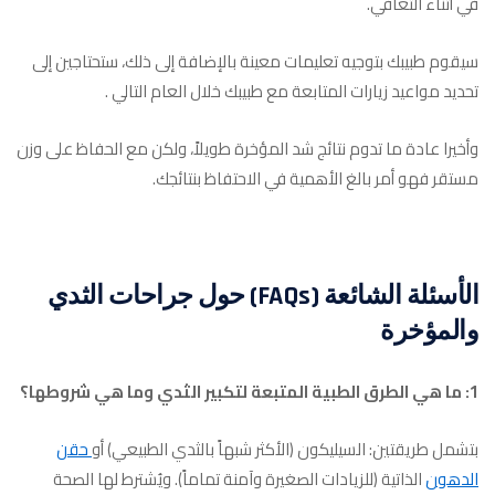
في أثناء التعافي.
سيقوم طبيبك بتوجيه تعليمات معينة بالإضافة إلى ذلك، ستحتاجين إلى
تحديد مواعيد زيارات المتابعة مع طبيبك خلال العام التالي .
وأخيرا عادة ما تدوم نتائج شد المؤخرة طويلاً، ولكن مع الحفاظ على وزن
مستقر فهو أمر بالغ الأهمية في الاحتفاظ بنتائجك.
الأسئلة الشائعة (FAQs) حول جراحات الثدي
والمؤخرة
1: ما هي الطرق الطبية المتبعة لتكبير الثدي وما هي شروطها؟
بتشمل طريقتين: السيليكون (الأكثر شبهاً بالثدي الطبيعي) أو
حقن
الدهون
الذاتية (للزيادات الصغيرة وآمنة تماماً). ويُشترط لها الصحة