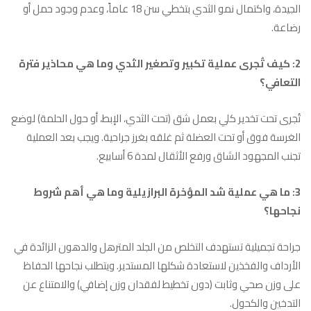
الجيدة، واكتمال نمو الثدي بتخطي سن 18 عاماً، وعدم وجود حمل أو
رضاعة.
2: كيف تُجرى عملية تكبير وتصغير الثدي وما هي محاذير فترة
التعافي؟
تُجرى تحت تخدير كلي بعمل شق (تحت الثدي، الإبط، أو حول الحلمة) لوضع
الغرسة فوق أو تحت العضلة ثم غلقه بغرز جراحية. ويجب بعد العملية
تجنب المجهود الشاق ورفع الأثقال لمدة 6 أسابيع.
3: ما هي عملية شد المؤخرة البرازيلية وما هي أهم شروط
نجاحها؟
جراحة تجميلية تستهدف التخلص من الجلد المترهل والدهون الزائدة في
الأرداف والفخذين لاستعادة شكلها المستدير. ويتطلب نجاحها الحفاظ
على وزن صحي وثابت (دون تخطيط لفقدان وزن إضافي) والامتناع عن
التدخين والكحول.