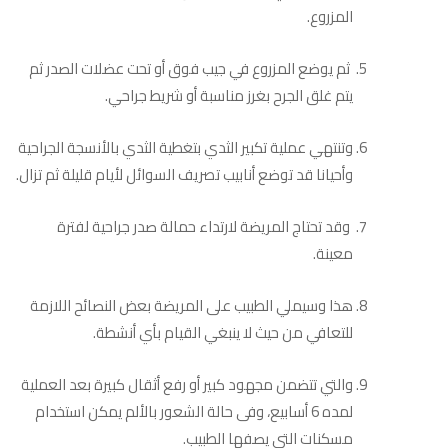
المزروع.
ثم يوضع المزروع في جيب فوق أو تحت عضلات الصدر ثم
يتم غلق الجرح بغرز مناسبة أو شريط جراحي.
وتنتهي عملية تكبير الثدي بتغطية الثدي بالأنسجة الجراحية
وأحيانا قد توضع أنابيب تصريف السوائل لأيام قليلة ثم تزال.
وقد تحتاج المريضة لارتداء حمالة صدر جراحية لفترة
معينة.
هذا وسيملي الطبيب على المريضة بعض النصائح اللازمة
للتعافي من حيث لا ينبغي القيام بأي أنشطة.
والتي تتضمن مجهود كبير أو رفع أثقال كبيرة بعد العملية
لمده 6 أسابيع، وفى حالة الشعور بالألم يمكن استخدام
مسكنات التي يصفها الطبيب.