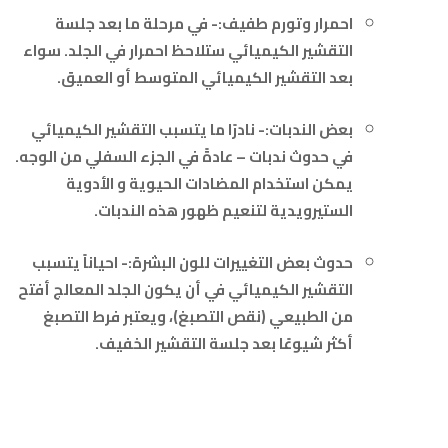
احمرار وتورم طفيف:- في مرحلة ما بعد جلسة
التقشير الكيميائي ستلاحظ احمرار في الجلد. سواء
بعد التقشير الكيميائي المتوسط أو العميق.
بعض الندبات:- نادرًا ما يتسبب التقشير الكيميائي
في حدوث ندبات – عادةً في الجزء السفلي من الوجه.
يمكن استخدام المضادات الحيوية و الأدوية
الستيرويدية لتنعيم ظهور هذه الندبات.
حدوث بعض التغييرات للون البشرة:- احياناً يتسبب
التقشير الكيميائي في أن يكون الجلد المعالج أفتح
من الطبيعي (نقص التصبغ)، ويعتبر فرط التصبغ
أكثر شيوعًا بعد جلسة التقشير الخفيف.