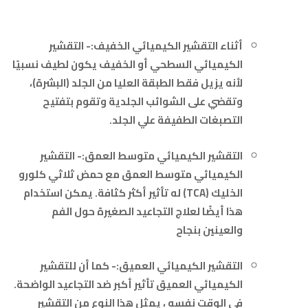
أثناء التقشير الكيميائي الخفيف:-
التقشير
الكيميائي السطحي أو الخفيف يكون لطيف نسبيًا
لأنه يزيل فقط الطبقة العليا من الجلد (البشرة)،
وتقضي على الشوائب الجلدية وتقوم بتفتيح
التصبغات الطفيفة علي الجلد.
التقشير الكيميائي متوسط ​​العمق:- التقشير
الكيميائي متوسط ​​العمق مع حمض ثلاثي كلورو
الخليك (TCA) له تأثير أكثر كثافة. يمكن استخدام
هذا أيضًا لعلاج التجاعيد الصغيرة حول الفم
والعينين بنجاح
التقشير الكيميائي العميق:-
كما أن للتقشير
الكيميائي العميق تأثير أكبر ضد التجاعيد الواضحة.
في الوقت نفسه ، يمثل هذا النوع من التقشير