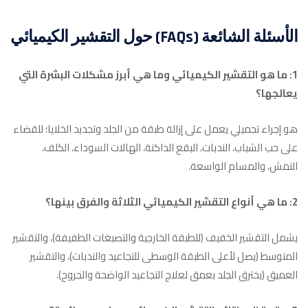
الأسئلة الشائعة (FAQs) حول التقشير الكيميائي
1: ما هو التقشير الكيميائي وما هي أبرز مشكلات البشرة التي
يعالجها؟
هو إجراء تجميلي يعمل على إزالة طبقة من الجلد وتجديد الخلايا؛ للقضاء
على حب الشباب، الندبات، البقع الداكنة، الهالات السوداء، الكلف،
النمش، والمسام الواسعة.
2: ما هي أنواع التقشير الكيميائي الثلاثة والفرق بينها؟
يشمل التقشير الخفيف (للطبقة الخارجية والتصبغات الطفيفة)، والتقشير
المتوسط (يصل لأعلى الطبقة الوسطى للتجاعيد والندبات)، والتقشير
العميق (يخترق الجلد بعمق لعلاج التجاعيد الواضحة والجروح).