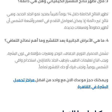
3: متى تظهر نتائج التقشير الكيميائي وهل هي دائمة؟
تظهر النتائج الكاملة خلال 14 يوماً تقريباً بمجرد نمو الجلد الجديد، وهي
نتائج غير دائمة؛ إذ يمكن لعوامل التقدم في العمر وأشعة الشمس أن
تُظهر خطوطاً وتصبغات جديدة.
4: ما هي الأعراض الجانبية بعد التقشير وما أهم نصائح التعافي؟
تشمل الاحمرار، التورم، الجفاف، الوخز، وتغيرات مؤقتة في لون البشرة.
ويجب اتباع تعليمات الطبيب بترطيب الجلد بالفازلين، استخدام واقي
الشمس يومياً، وتجنب فرك أو حك القشور تماماً.
ويمكنك حجز موعدك الان مع واحد من افضل
مراكز تجميل
البشرة في القاهرة