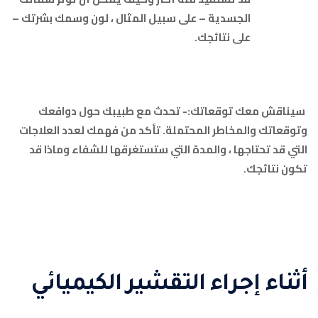
الجسدية – على سبيل المثال ، لون وسمك بشرتك –
على نتائجك.
سيناقش معك توقعاتك:- تحدث مع طبيبك حول دوافعك
وتوقعاتك والمخاطر المحتملة. تأكد من فهمك لعدد العلاجات
التي قد تحتاجها ، والمدة التي ستستغرقها للشفاء وماذا قد
تكون نتائجك.
أثناء إجراء التقشير الكيميائي