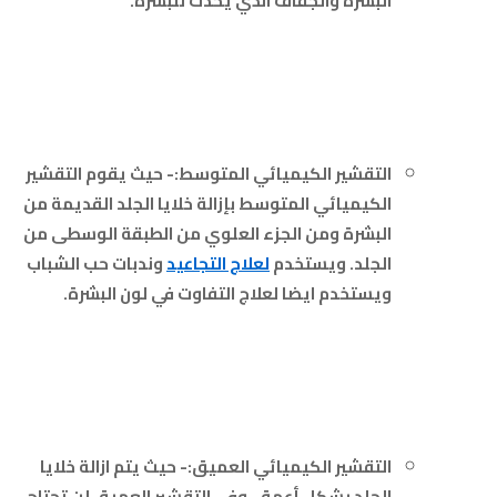
البشرة والجفاف الذي يحدث للبشرة.
التقشير الكيميائي المتوسط:- حيث يقوم التقشير
الكيميائي المتوسط بإزالة خلايا الجلد القديمة من
البشرة ومن الجزء العلوي من الطبقة الوسطى من
الجلد. ويستخدم
لعلاج التجاعيد
وندبات حب الشباب
ويستخدم ايضا لعلاج التفاوت في لون البشرة.
التقشير الكيميائي العميق:- حيث يتم ازالة خلايا
الجلد بشكل أعمق، وفي التقشير العميق لن تحتاج