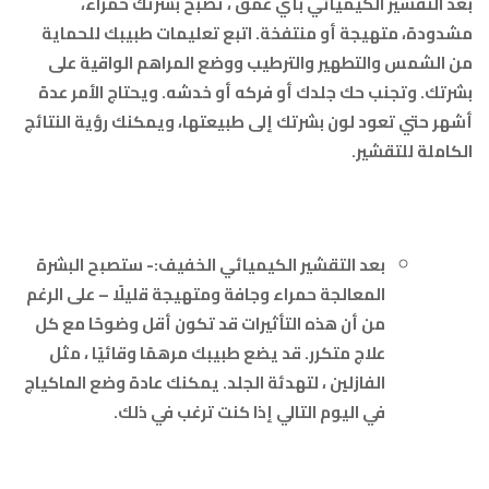
بعد التقشير الكيميائي بأي عمق ، تصبح بشرتك حمراء،
مشدودة، متهيجة أو منتفخة. اتبع تعليمات طبيبك للحماية
من الشمس والتطهير والترطيب ووضع المراهم الواقية على
بشرتك. وتجنب حك جلدك أو فركه أو خدشه. ويحتاج الأمر عدة
أشهر حتي تعود لون بشرتك إلى طبيعتها، ويمكنك رؤية النتائج
الكاملة للتقشير.
بعد التقشير الكيميائي الخفيف:- ستصبح البشرة
المعالجة حمراء وجافة ومتهيجة قليلًا – على الرغم
من أن هذه التأثيرات قد تكون أقل وضوحًا مع كل
علاج متكرر. قد يضع طبيبك مرهمًا وقائيًا ، مثل
الفازلين ، لتهدئة الجلد. يمكنك عادة وضع الماكياج
في اليوم التالي إذا كنت ترغب في ذلك.