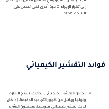
إلى تكرار الإجراءات مرة أخرى لكي تحصل على
النتيجة كاملة.
فوائد التقشير الكيميائي
يحسن التقشير الكيميائي الخفيف نسيج البشرة
ولونها ويقلل من ظهور التجاعيد الدقيقة، إذا كان
لديك تقشير كيميائي متوسط، فستكون البشرة