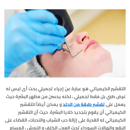
التقشير الكيميائي هو عبارة عن إجراء تجميلي بحت أى ليس له
غرض طبي بل فقط تجميلي ، لكنه يحسن من مظهر البشرة حيث
يعمل على
تقشير طبقة من الجلد
و يمكن أيضاً للتقشير
الكيميائي أن يقوم بتجديد خلايا البشرة. حيث أن التقشير
الكيميائي له القدرة على إزالة حب الشباب والندبات، القضاء على
البقع والهالات السوداء تحت العين، الكلف و النمش ، المسام