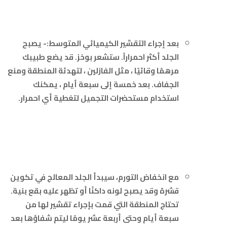
بعد إجراء التقشير الكيميائي المتوسط​​:- يصبح
الجلد أكثر احمراراً. ستشعر بوخز. قد يضع طبيبك
مرهمًا وقائيًا ، مثل الفازلين ، لتهدئة المنطقة ومنع
الجفاف. بعد خمسة إلى سبعة أيام ، يمكنك
استخدام مستحضرات التجميل لتغطية أي احمرار.
مع انخفاض التورم، سيبدأ الجلد المعالج في تكوين
قشرة وقد يصبح لونه داكنًا أو تظهر عليه بقع بنية.
تحتاج المنطقة التي قمت بإجراء تقشير لها من
سبعة أيام وحتى أربعة عشر يومًا ليتم شفاؤها بعد