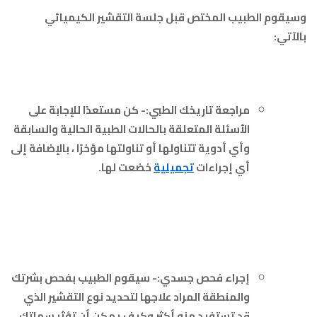
وسيقوم الطبيب المختص قبل جلسة التقشير الكيميائي
بالآتي:
مراجعة تاريخك الطبي:- كن مستعدًا للإجابة على
الأسئلة المتعلقة بالحالات الطبية الحالية والسابقة
وأي أدوية تتناولها أو تناولتها مؤخرًا ، بالإضافة إلى
أي إجراءات
تجميلية
خضعت لها.
إجراء فحص جسدي:- سيقوم الطبيب بفحص بشرتك
والمنطقة المراد علاجها لتحديد نوع التقشير الذي
قد تستفيد منه أكثر وكيف يمكن أن تؤثر سماتك